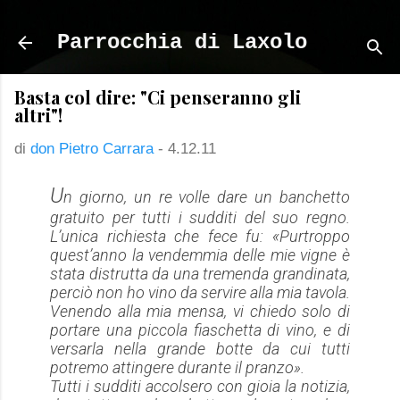
Passa ai contenuti principali
Parrocchia di Laxolo
Basta col dire: "Ci penseranno gli
altri"!
di
don Pietro Carrara
-
4.12.11
U
n giorno, un re volle dare un banchetto
gratuito per tutti i sudditi del suo regno.
L’unica richiesta che fece fu: «Purtroppo
quest’anno la vendemmia delle mie vigne è
stata distrutta da una tremenda grandinata,
perciò non ho vino da servire alla mia tavola.
Venendo alla mia mensa, vi chiedo solo di
portare una piccola fiaschetta di vino, e di
versarla nella grande botte da cui tutti
potremo attingere durante il pranzo».
Tutti i sudditi accolsero con gioia la notizia,