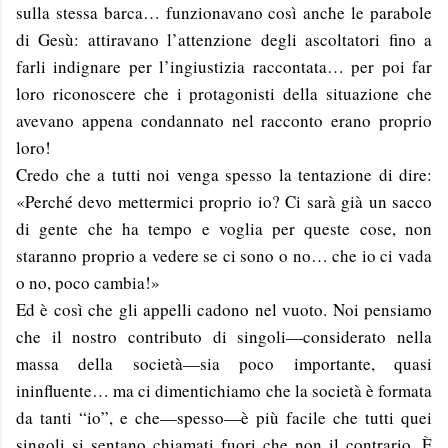
sulla stessa barca… funzionavano così anche le parabole
di Gesù: attiravano l’attenzione degli ascoltatori fino a
farli indignare per l’ingiustizia raccontata… per poi far
loro riconoscere che i protagonisti della situazione che
avevano appena condannato nel racconto erano proprio
loro!
Credo che a tutti noi venga spesso la tentazione di dire:
«Perché devo mettermici proprio io? Ci sarà già un sacco
di gente che ha tempo e voglia per queste cose, non
staranno proprio a vedere se ci sono o no… che io ci vada
o no, poco cambia!»
Ed è così che gli appelli cadono nel vuoto. Noi pensiamo
che il nostro contributo di singoli—considerato nella
massa della società—sia poco importante, quasi
ininfluente… ma ci dimentichiamo che la società è formata
da tanti “io”, e che—spesso—è più facile che tutti quei
singoli si sentano chiamati fuori che non il contrario. È