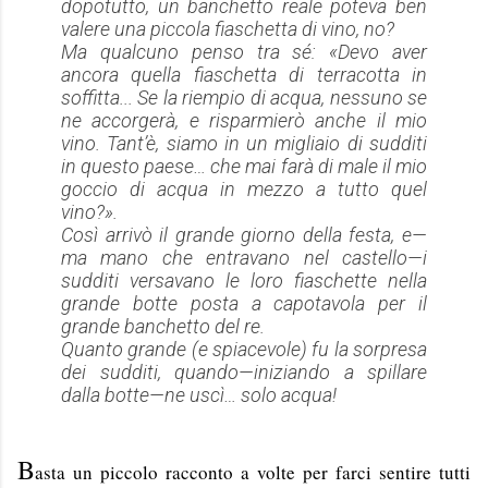
dopotutto, un banchetto reale poteva ben
valere una piccola fiaschetta di vino, no?
Ma qualcuno penso tra sé: «Devo aver
ancora quella fiaschetta di terracotta in
soffitta... Se la riempio di acqua, nessuno se
ne accorgerà, e risparmierò anche il mio
vino. Tant’è, siamo in un migliaio di sudditi
in questo paese… che mai farà di male il mio
goccio di acqua in mezzo a tutto quel
vino?».
Così arrivò il grande giorno della festa, e—
ma mano che entravano nel castello—i
sudditi versavano le loro fiaschette nella
grande botte posta a capotavola per il
grande banchetto del re.
Quanto grande (e spiacevole) fu la sorpresa
dei sudditi, quando—iniziando a spillare
dalla botte—ne uscì… solo acqua!
B
asta un piccolo racconto a volte per farci sentire tutti