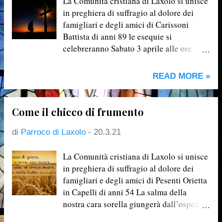
La Comunità cristiana di Laxolo si unisce
in preghiera di suffragio al dolore dei
famigliari e degli amici di Carissoni
Battista di anni 89 le esequie si
celebreranno Sabato 3 aprile alle ore
15.00 N.B.: In osservanza delle
disposizioni del Protocollo Governo-CEI,
READ MORE »
non ci sarà corteo dalla casa del defunto
alla chiesa, ma accoglieremo
direttamente in chiesa la salma. Allo
Come il chicco di frumento
stesso modo, non si svolgerà il corteo
finale dalla chiesa al Cimitero.
di
Parroco di Laxolo
-
20.3.21
La Comunità cristiana di Laxolo si unisce
in preghiera di suffragio al dolore dei
famigliari e degli amici di Pesenti Orietta
in Capelli di anni 54 La salma della
nostra cara sorella giungerà dall’ospedale
e sarà composta presso il nostro Cimitero