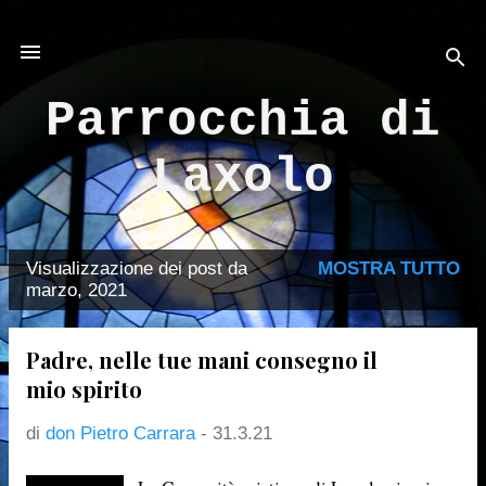
Passa ai contenuti principali
Parrocchia di
Laxolo
Visualizzazione dei post da
MOSTRA TUTTO
P
marzo, 2021
o
s
Padre, nelle tue mani consegno il
t
mio spirito
di
don Pietro Carrara
-
31.3.21