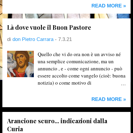
verso le ore 15.00 di lunedì 22 marzo alle
READ MORE »
ore 16.00 celebreremo le Esequie con la
benedizione e la tumulazione della salma
Là dove vuole il Buon Pastore
di
don Pietro Carrara
-
7.3.21
Quello che vi do ora non è un avviso né
una semplice comunicazione, ma un
annuncio , e - come ogni annuncio - può
essere accolto come vangelo (cioè: buona
notizia) o come motivo di
preoccupazione. Tutto dipende da quanta
fede abbiamo: io spero che sia proprio la
READ MORE »
fiducia nel Signore ad animare il nostro
cuore nell'ascoltarlo. Il Vescovo mi ha
chiesto – dal prossimo mese di settembre
Arancione scuro... indicazioni dalla
– di terminare il mio incarico di Parroco a
Curia
Laxolo per trasferirmi a Sotto il Monte