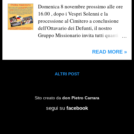
sociale/parrocchiale per la quale sei
Domenica 8 novembre prossimo alle ore
stato/a eletto/a e che rappresenti. Solo
16.00 , dopo i Vespri Solenni e la
così il nostro confronto sarà fruttuoso e il
processione al Cimitero a conclusione
più possibile rappresentativo di tante voci
dell'Ottavario dei Defunti, il nostro
e opinioni diverse. La discussione si
Gruppo Missionario invita tutti quanti
articolerà attorno a questi punti:
alla 3^ e ultima Merenda solidale, per
raccogliere offerte da mandare a Suor Eva
READ MORE »
e alla sua Missione nelle Filippine. Non
mancate!
ALTRI POST
Sito creato da
don Pietro Carrara
segui su
facebook