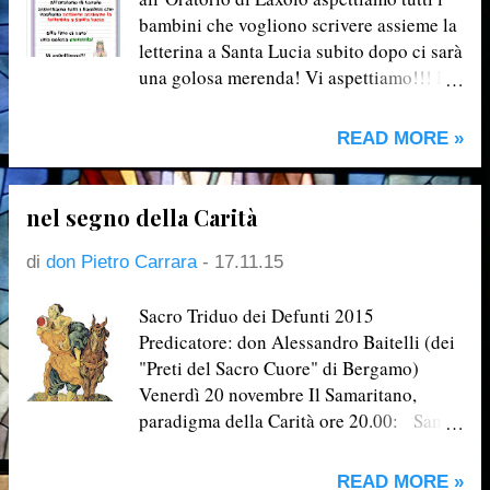
bambini che vogliono scrivere assieme la
letterina a Santa Lucia subito dopo ci sarà
una golosa merenda! Vi aspettiamo!!! Le
letterine saranno portate dagli animatori
davanti alla Statua di Santa Lucia nella
READ MORE »
chiesetta di via XX Settembre a Bergamo
nel segno della Carità
di
don Pietro Carrara
-
17.11.15
Sacro Triduo dei Defunti 2015
Predicatore: don Alessandro Baitelli (dei
"Preti del Sacro Cuore" di Bergamo)
Venerdì 20 novembre Il Samaritano,
paradigma della Carità ore 20.00: Santa
Messa Solenne conclusa con
l’esposizione dell’Eucaristia,
READ MORE »