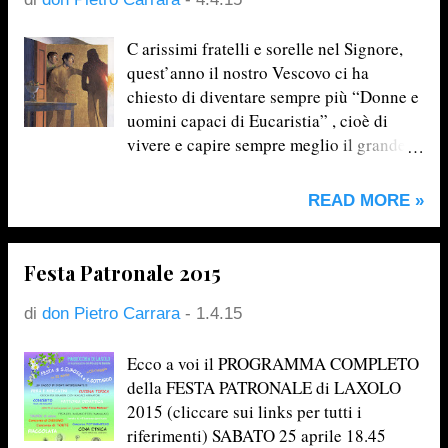
Comunità don Milani (Sorisole) di don
Fausto Resmini (che ci ha ringraziato via
C arissimi fratelli e sorelle nel Signore,
email). L'altra iniziativa, promossa per i
quest’anno il nostro Vescovo ci ha
ragazzi dal Centro Missionario
chiesto di diventare sempre più “Donne e
Diocesano a favore delle nostre Missioni
uomini capaci di Eucaristia” , cioè di
di Bolivia, Cuba e Costa D'Avorio ( Il
vivere e capire sempre meglio il grande
Sacchettino missionario ) ha fruttato
mistero che nutre e tiene viva la Chiesa.
199€ (la nota dolente è che sono stati
Ma cos’è l’Eucaristia? È la Messa… è la
READ MORE »
consegnati solo 24 sacchetti). Li abbiamo
mensa. Sì, una mensa, un banchetto, una
uniti ai 121€ raccolti il Mercoledì delle
cena, nella quale Gesù ci nutre.
Ceneri e li abbiamo devoluti interamente
Nell’ultima catechesi vicariale di
Festa Patronale 2015
( 320,00€ ) ...
Quaresima, il predicatore, don Giovanni,
ci ha lasciato una provocazione
di
don Pietro Carrara
-
1.4.15
suggestiva e toccante, venutagli da un
libro studiato di recente… Perché Gesù
Ecco a voi il PROGRAMMA COMPLETO
si definisce il “Buon Pastore” ed è stato
della FESTA PATRONALE di LAXOLO
spesso rappresentato così dalla Chiesa
2015 (cliccare sui links per tutti i
primitiva? Perché Pastor (“pastore” in
riferimenti) SABATO 25 aprile 18.45