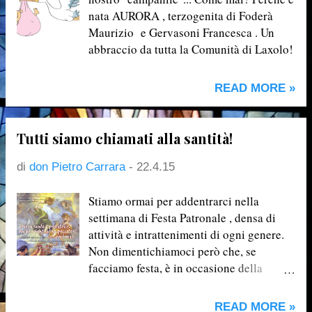
nata AURORA , terzogenita di Foderà
Maurizio e Gervasoni Francesca . Un
abbraccio da tutta la Comunità di Laxolo!
READ MORE »
Tutti siamo chiamati alla santità!
di
don Pietro Carrara
-
22.4.15
Stiamo ormai per addentrarci nella
settimana di Festa Patronale , densa di
attività e intrattenimenti di ogni genere.
Non dimentichiamoci però che, se
facciamo festa, è in occasione della
memoria lieta dei nostri Santi Patroni.
Ecco perché non può mancare (oltre alle
READ MORE »