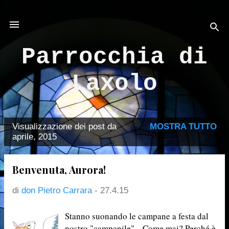
Passa ai contenuti principali
Parrocchia di
Laxolo
Visualizzazione dei post da
MOSTRA TUTTO
P
aprile, 2015
o
s
Benvenuta, Aurora!
t
di
don Pietro Carrara
-
27.4.15
Stanno suonando le campane a festa dal
nostro "campanile"... Come mai? Perché è