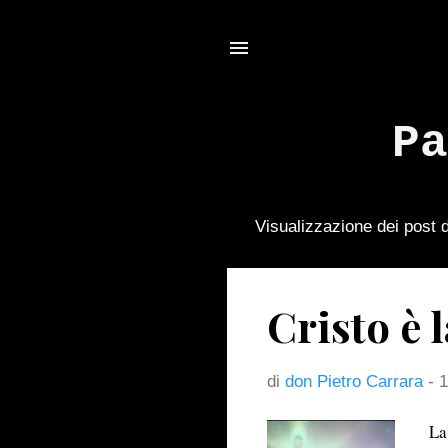
Pa
Visualizzazione dei post
P
o
s
Cristo è l
t
di
don Pietro Carrara
-
1
La