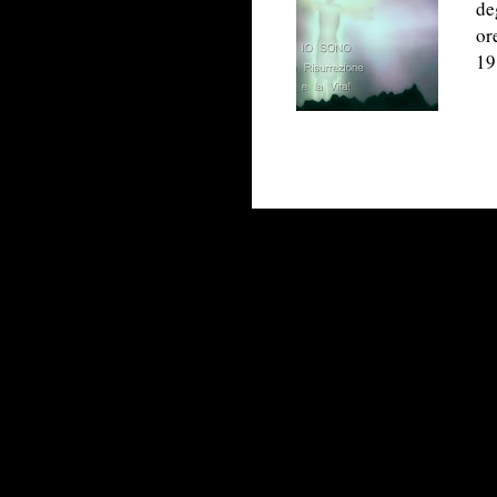
de
or
19