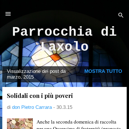
Passa ai contenuti principali
Parrocchia di
Laxolo
Visualizzazione dei post da
MOSTRA TUTTO
P
marzo, 2015
o
s
Solidali con i più poveri
t
di
don Pietro Carrara
-
30.3.15
Anche la seconda domenica di raccolta
per una Quaresima di fraternità (proposta