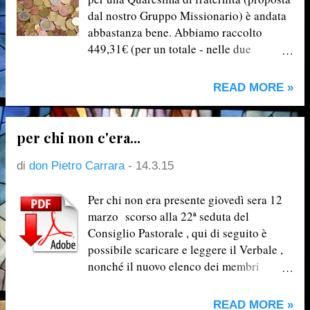
dal nostro Gruppo Missionario) è andata
abbastanza bene. Abbiamo raccolto
449,31€ (per un totale - nelle due
domeniche - di 862,16€ , più un'offerta
anonima di 37,84€ per arrotondare a
READ MORE »
900,00€ ). Adesso attendiamo di
raccogliere i sacchettini consegnati ai
ragazzi del catechismo e da destinare alle
per chi non c'era...
nostre Missioni Diocesane attraverso il
Centro Missionario. Se qualcuno in
di
don Pietro Carrara
-
14.3.15
questi giorni della Settimana Santa
volesse aggiungere ancora qualcosa , può
Per chi non era presente giovedì sera 12
farlo consegnando i soldi direttamente a
marzo scorso alla 22ª seduta del
don Pietro o mettendoli nella cassetta
Consiglio Pastorale , qui di seguito è
delle offerte vicino all'altare del Sacro
possibile scaricare e leggere il Verbale ,
Cuore.
nonché il nuovo elenco dei membri
rappresentanti in carica fino a marzo
2017. Verbale della seduta del 12 marzo
READ MORE »