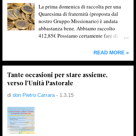
sociale/parrocchiale per la quale sei
La prima domenica di raccolta per una
stato/a eletto/a. Solo così il nostro
Quaresima di fraternità (proposta dal
confronto sarà fruttuoso e il più possibile
nostro Gruppo Missionario) è andata
rappresentativo di tante voci e opinioni
abbastanza bene. Abbiamo raccolto
diverse. La discussione si articolerà
412,85€ Possiamo certamente fare di
attorno a questi punti: * Scelta di un
meglio e liberare tutta la nostra
moderatore ** Approvazione del
generosità! Il prossimo appuntamento
READ MORE »
verbale della seduta precedente 1.
sarà domenica 29 marzo . Mi
Rendere concreta la carità Sul tema della
raccomando!
carità alla quale ogni Parrocchia è
Tante occasioni per stare assieme,
chiamata abbiamo riflettuto abbon...
verso l'Unità Pastorale
di
don Pietro Carrara
-
1.3.15