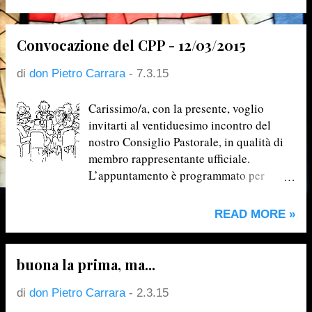
2015 Membri del Consiglio Pastorale
Parrocchiale (in carica fino a marzo
2017)
Convocazione del CPP - 12/03/2015
di
don Pietro Carrara
-
7.3.15
Carissimo/a, con la presente, voglio
invitarti al ventiduesimo incontro del
nostro Consiglio Pastorale, in qualità di
membro rappresentante ufficiale.
L’appuntamento è programmato per
Giovedì 12 marzo 2015 alle ore 20.45
presso la Sala grande dell’Oratorio
READ MORE »
Vecchio Contestualmente ti invito a
prendere visione dell’ Ordine del giorno
qui sotto riportato e illustrato, così da
buona la prima, ma...
poter per tempo fare una tua riflessione
personale, ma soprattutto interpellare e
di
don Pietro Carrara
-
2.3.15
raccogliere i pareri della categoria