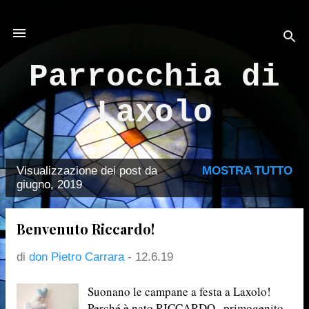
Passa ai contenuti principali
Parrocchia di
Laxolo
Visualizzazione dei post da
MOSTRA TUTTO
P
giugno, 2019
o
s
Benvenuto Riccardo!
t
di
don Pietro Carrara
-
12.6.19
Suonano le campane a festa a Laxolo!
Perché è nato RICCARDO , primogenito