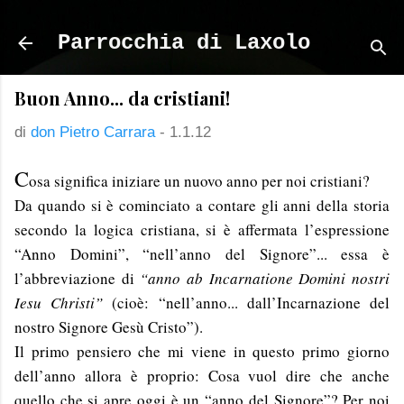
Passa ai contenuti principali
Parrocchia di Laxolo
Buon Anno... da cristiani!
di
don Pietro Carrara
-
1.1.12
C
osa significa iniziare un nuovo anno per noi cristiani?
Da quando si è cominciato a contare gli anni della storia
secondo la logica cristiana, si è affermata l’espressione
“Anno Domini”, “nell’anno del Signore”... essa è
l’abbreviazione di
“anno ab Incarnatione Domini nostri
Iesu Christi”
(cioè: “nell’anno... dall’Incarnazione del
nostro Signore Gesù Cristo”).
Il primo pensiero che mi viene in questo primo giorno
dell’anno allora è proprio: Cosa vuol dire che anche
quello che si apre oggi è un “anno del Signore”? Per noi