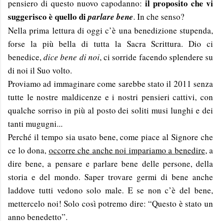
il proposito che vi
pensiero di questo nuovo capodanno:
suggerisco è quello di
parlare bene
. In che senso?
Nella prima lettura di oggi c’è una benedizione stupenda,
forse la più bella di tutta la Sacra Scrittura. Dio ci
benedice,
dice bene di noi
, ci sorride facendo splendere su
di noi il Suo volto.
Proviamo ad immaginare come sarebbe stato il 2011 senza
tutte le nostre maldicenze e i nostri pensieri cattivi, con
qualche sorriso in più al posto dei soliti musi lunghi e dei
tanti mugugni...
Perché il tempo sia usato bene, come piace al Signore che
ce lo dona,
occorre che anche noi impariamo a benedire
, a
dire bene, a pensare e parlare bene delle persone, della
storia e del mondo. Saper trovare germi di bene anche
laddove tutti vedono solo male. E se non c’è del bene,
mettercelo noi! Solo così potremo dire: “Questo è stato un
anno benedetto”.