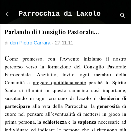
Passa ai contenuti principali
Parrocchia di Laxolo
Parlando di Consiglio Pastorale…
di
don Pietro Carrara
-
27.11.11
C
ome promesso, con l’Avvento iniziamo il nostro
percorso verso la formazione del Consiglio Pastorale
Parrocchiale. Anzitutto, invito ogni membro della
Comunità a
pregare quotidianamente
perché lo Spirito
Santo ci illumini in questo cammino così importante,
desiderio di
suscitando in ogni cristiano di Laxolo il
partecipare
generosità
alla vita della Parrocchia, la
di
cuore nel pensare all’eventualità di mettersi in gioco in
schiettezza
sapienza
prima persona, la
e la
necessarie ad
individuare ed indicare le persone che si ritengono più