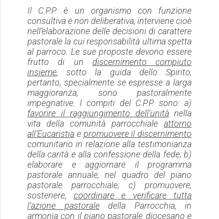
Il C.P.P. è un organismo con funzione
consultiva e non deliberativa, interviene cioè
nell’elaborazione delle decisioni di carattere
pastorale la cui responsabilità ultima spetta
al parroco. Le sue proposte devono essere
frutto di un
discernimento compiuto
insieme
, sotto la guida dello Spirito,
pertanto, specialmente se espresse a larga
maggioranza, sono pastoralmente
impegnative. I
compiti
del C.P.P. sono: a)
favorire il raggiungimento dell’unità
nella
vita della comunità parrocchiale
attorno
all’Eucaristia
e
promuovere il discernimento
comunitario in relazione alla testimonianza
della carità e alla confessione della fede; b)
elaborare e aggiornare il programma
pastorale annuale, nel quadro del piano
pastorale parrocchiale; c) promuovere,
sostenere,
coordinare e verificare tutta
l’azione pastorale
della Parrocchia, in
armonia con il piano pastorale diocesano e