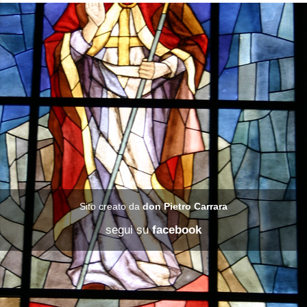
Sito creato da
don Pietro Carrara
segui su
facebook