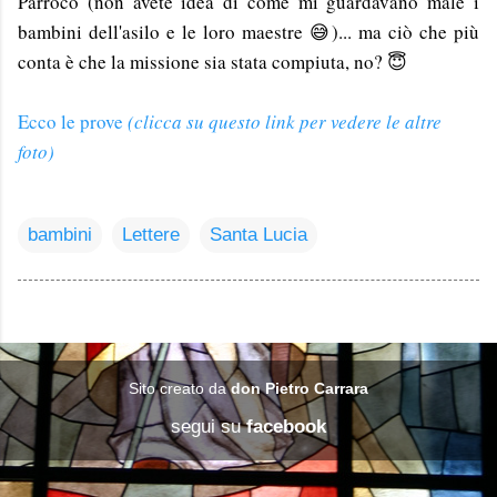
Parroco (non avete idea di come mi guardavano male i
bambini dell'asilo e le loro maestre 😅)... ma ciò che più
conta è che la missione sia stata compiuta, no? 😇
Ecco le prove
(clicca su questo link per vedere le altre
foto)
bambini
Lettere
Santa Lucia
Sito creato da
don Pietro Carrara
segui su
facebook