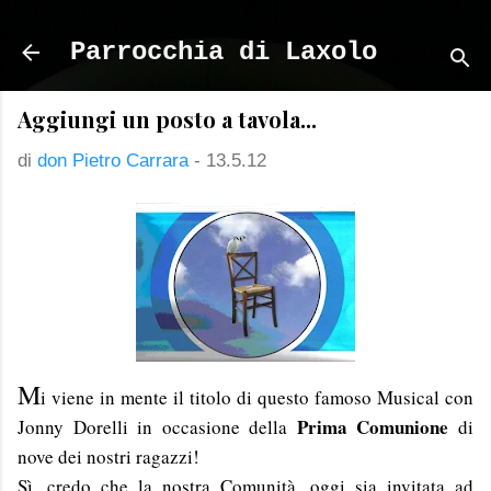
Passa ai contenuti principali
Parrocchia di Laxolo
Aggiungi un posto a tavola...
di
don Pietro Carrara
-
13.5.12
M
i viene in mente il titolo di questo famoso Musical con
Prima Comunione
Jonny Dorelli in occasione della
di
nove dei nostri ragazzi!
Sì, credo che la nostra Comunità, oggi sia invitata ad