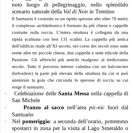
noto luogo di pellegrinaggio, nello splendido
scenario naturale della
Val di Non
in Trentino
Il Santuario è costruito su un ripido sperone alto oltre 70 metri;
il complesso architettonico è formato da più chiese e cappelle
costruite sulla roccia. L’intera struttura è collegata da una
ripida scalinata con ben 131 scalini. La cappella più antica
dell’edificio risale all’XI secolo, nel corso dei secoli sono state
erette altre tre piccole chiese, due cappelle e sette edicole della
Passione. Gli affreschi più antichi risalgono al tredicesimo
secolo. Tutto il percorso interno culmina con un balconcino
(belvedere) la parte più elevata della struttura da cui si può
ammirare la gola che circonda lo sperone di roccia su cui
sorge il santuario.
·
Celebrazione delle
Santa Messa
nella cappella di
San Michele
·
Pranzo al sacco
nell’area
pic-nic
fuori dal
Santuario
·
Nel
pomeriggio
: a seconda dell’orario, potremmo
spostarci in zona per la visita al Lago Smeraldo o