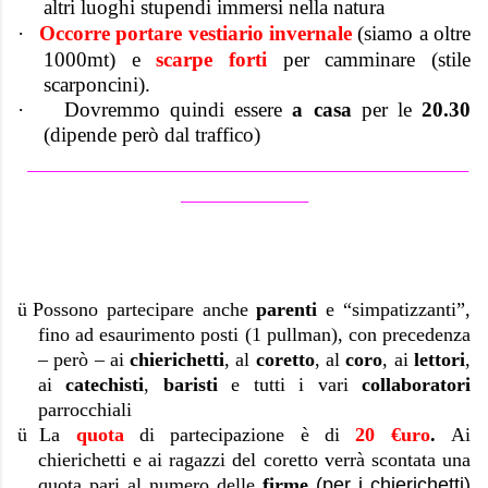
altri luoghi stupendi immersi nella natura
·
Occorre portare vestiario invernale
(siamo a oltre
1000mt) e
scarpe forti
per camminare (stile
scarponcini).
·
Dovremmo quindi essere
a casa
per le
20.30
(dipende però dal traffico)
_____________________________________________
_____________
ü
Possono partecipare anche
parenti
e “simpatizzanti”,
fino ad esaurimento posti (1 pullman), con precedenza
– però – ai
chierichetti
, al
coretto
, al
coro
, ai
lettori
,
ai
catechisti
,
baristi
e tutti i vari
collaboratori
parrocchiali
ü
La
quota
di partecipazione è di
20 €uro
.
Ai
chierichetti e ai ragazzi del coretto verrà scontata una
quota pari al numero delle
firme
(per i chierichetti)