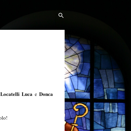
Locatelli Luca
Donca
i
e
olo!