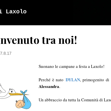
Passa ai contenuti principali
i Laxolo
nvenuto tra noi!
7.8.17
Suonano le campane a festa a Laxolo!
DYLAN
Perché è nato
, primogenito d
Alessandra
.
Un abbraccio da tutta la Comunità di Lax