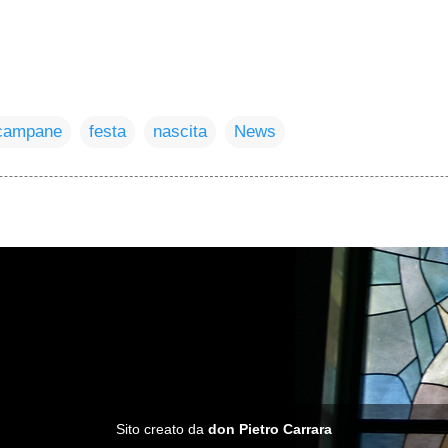
campane
festa
nascita
News
Sito creato da
don Pietro Carrara