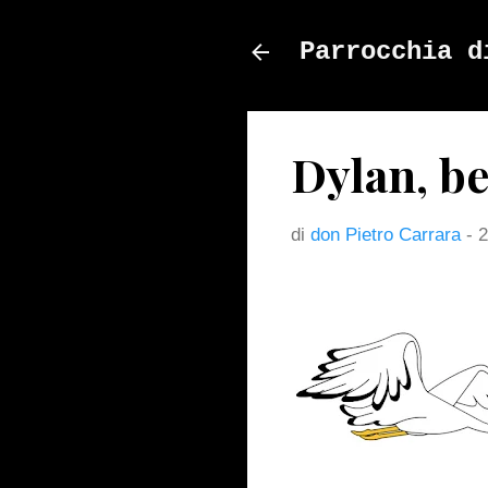
Parrocchia d
Dylan, be
di
don Pietro Carrara
-
2