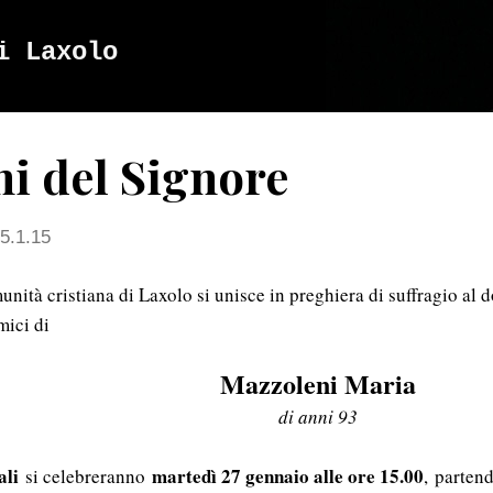
Passa ai contenuti principali
i Laxolo
ni del Signore
5.1.15
nità cristiana di Laxolo si unisce in preghiera di suffragio al d
mici di
Mazzoleni Maria
di anni 93
ali
martedì 27 gennaio alle ore 15.00
si celebreranno
, parten