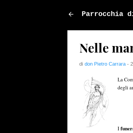
Parrocchia d
Nelle ma
di
don Pietro Carrara
-
2
La Comu
degli a
funer
I