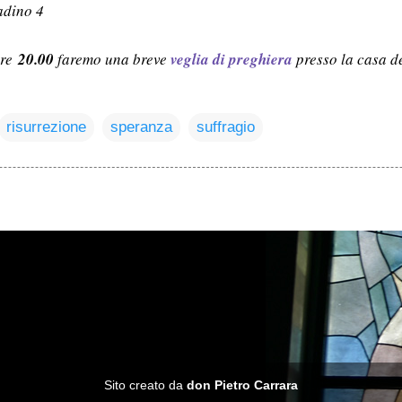
dino 4
ore
20.00
faremo una breve
veglia di preghiera
presso la casa de
risurrezione
speranza
suffragio
Sito creato da
don Pietro Carrara