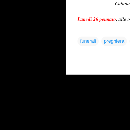
Cabona
Lunedì 26 gennaio
, alle 
funerali
preghiera