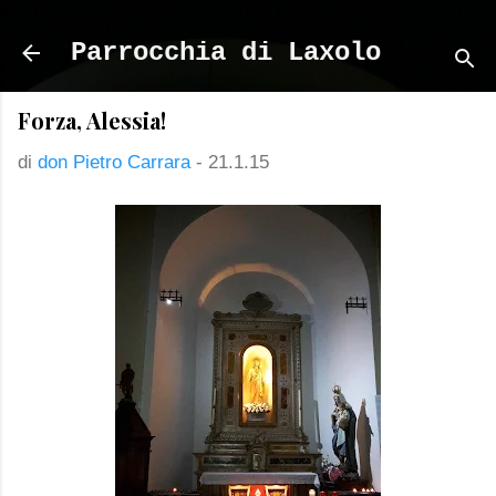
Passa ai contenuti principali
Parrocchia di Laxolo
Forza, Alessia!
di
don Pietro Carrara
-
21.1.15