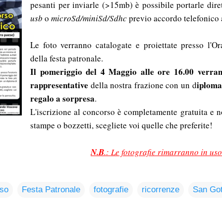
pesanti per inviarle (>15mb) è possibile portarle dir
usb
o
microSd/miniSd/Sdhc
previo accordo telefonico
Le foto verranno catalogate e proiettate presso l'Or
della festa patronale.
Il pomeriggio del 4 Maggio alle ore 16.00 verran
rappresentative
iploma
della nostra frazione con un d
regalo a sorpresa
.
L'iscrizione al concorso è completamente gratuita e n
stampe o bozzetti, scegliete voi quelle che preferite!
N.B
.: Le fotografie rimarranno in us
so
Festa Patronale
fotografie
ricorrenze
San Got