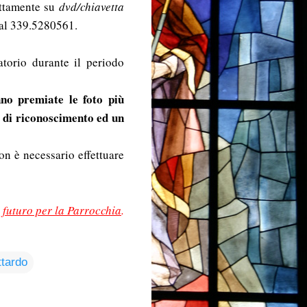
ettamente su
dvd/chiavetta
 al 339.5280561.
atorio durante il periodo
no premiate le foto più
 di riconoscimento ed un
on è necessario effettuare
o futuro per la Parrocchia
.
tardo