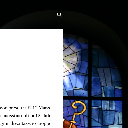
 compreso tra il 1° Marzo
massimo di n.15 foto
n
gini diventassero troppo