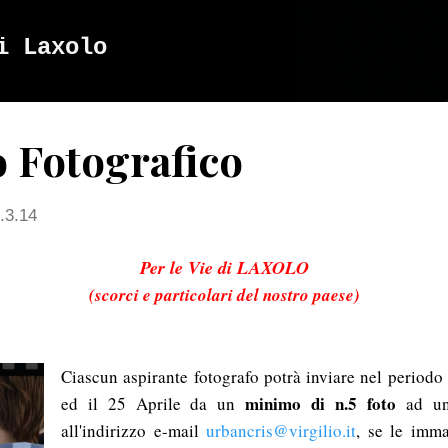
Passa ai contenuti principali
i Laxolo
 Fotografico
.3.14
Per le Vie di LAXOLO
(scorci e particolari del nostro paese)
Ciascun aspirante fotografo potrà inviare nel periodo
minimo di n.5 foto
ed il 25 Aprile da un
ad u
all'indirizzo e-mail
urbancris@virgilio.it
, se le imma