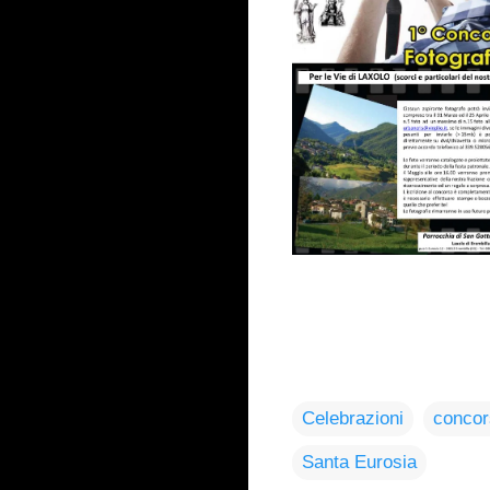
Celebrazioni
concor
Santa Eurosia