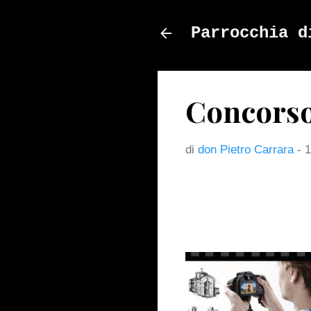
Parrocchia d
Concorso
di
don Pietro Carrara
-
1