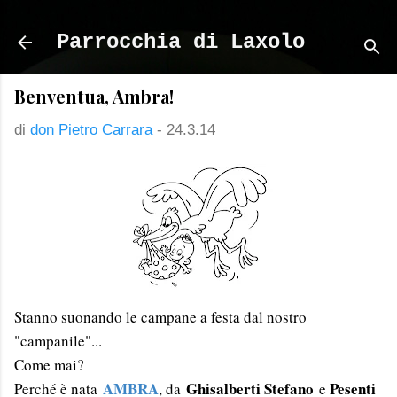
Passa ai contenuti principali
Parrocchia di Laxolo
Benventua, Ambra!
di
don Pietro Carrara
-
24.3.14
Stanno suonando le campane a festa dal nostro
"campanile"...
Come mai?
AMBRA
Ghisalberti Stefano
Pesenti
Perché è nata
, da
e