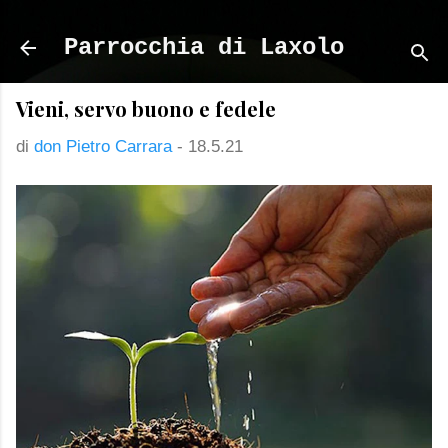
Passa ai contenuti principali
Parrocchia di Laxolo
Vieni, servo buono e fedele
di
don Pietro Carrara
-
18.5.21