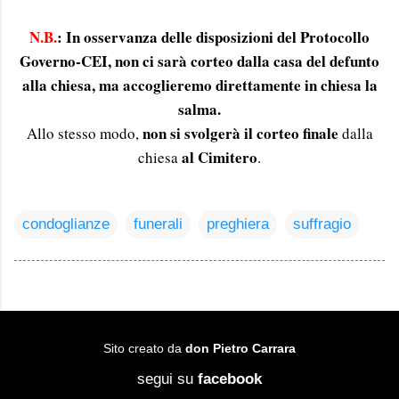
N.B.
: In osservanza delle disposizioni del Protocollo
Governo-CEI,
non ci sarà corteo dalla casa del defunto
alla chiesa, ma
accoglieremo direttamente in chiesa la
salma
.
non si svolgerà il corteo finale
Allo stesso modo,
dalla
al Cimitero
chiesa
.
condoglianze
funerali
preghiera
suffragio
Sito creato da
don Pietro Carrara
segui su
facebook