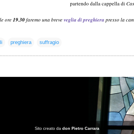
partendo dalla cappella di
Cas
lle ore
19.30
faremo una breve
veglia di preghiera
presso la cam
li
preghiera
suffragio
Sito creato da
don Pietro Carrara