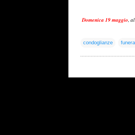
Domenica 19 maggio
, a
condoglianze
funera