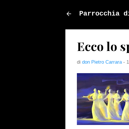
Parrocchia d
Ecco lo s
di
don Pietro Carrara
-
1