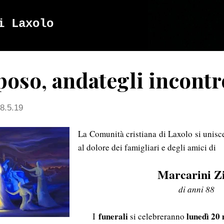
Passa ai contenuti principali
i Laxolo
poso, andategli incontr
8.5.19
La Comunità cristiana di Laxolo si unisce
al dolore dei famigliari e degli amici di
Marcarini Z
di anni 88
funerali
lunedì 20
I
si celebreranno