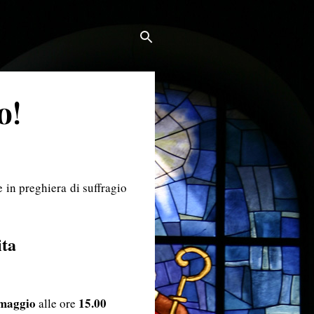
o!
 in preghiera di suffragio
ita
 maggio
15.00
alle ore