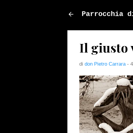
Parrocchia d
Il giusto 
di
don Pietro Carrara
-
4