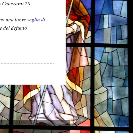
a
Caberardi 20
mo una breve
veglia di
e del defunto