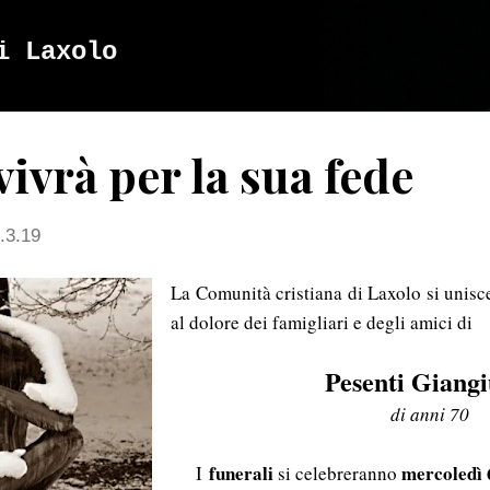
Passa ai contenuti principali
i Laxolo
vivrà per la sua fede
.3.19
La Comunità cristiana di Laxolo si unisce
al dolore dei famigliari e degli amici di
Pesenti Giangi
di anni 70
funerali
mercoledì
I
si celebreranno