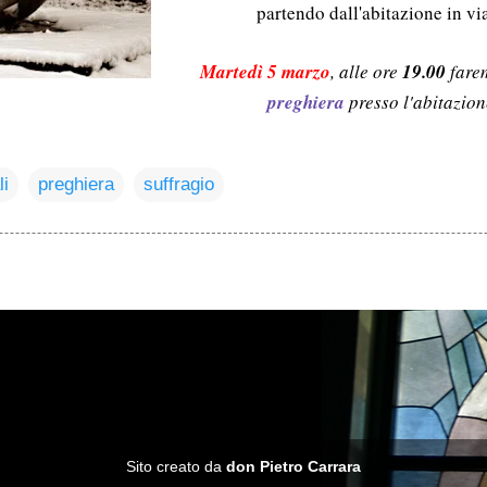
partendo dall'abitazione in vi
Martedì 5 marzo
, alle ore
19.00
fare
preghiera
presso l'abitazion
li
preghiera
suffragio
Sito creato da
don Pietro Carrara