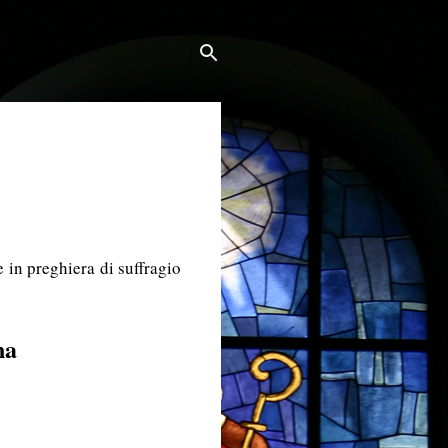
 in preghiera di suffragio
na