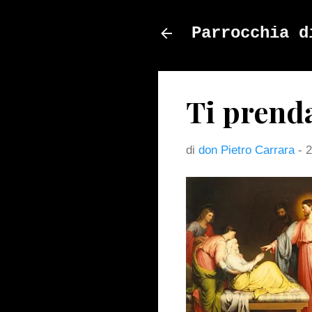
Parrocchia d
Ti prend
di
don Pietro Carrara
-
2