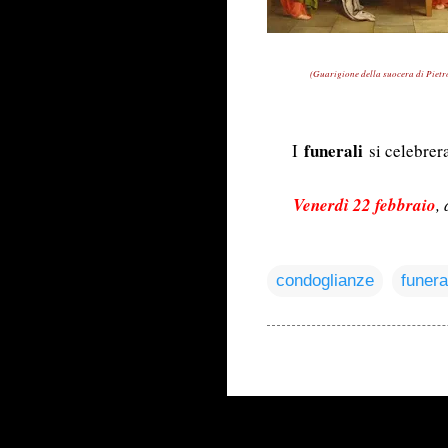
(Guarigione della suocera di Pietro
funerali
I
si celebre
Venerdì 22 febbraio
,
condoglianze
funera