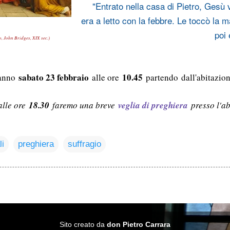
"Entrato nella casa di Pietro, Gesù v
era a letto con la febbre. Le toccò la m
poi 
, John Bridges, XIX sec.)
sabato 23 febbraio
10.45
ranno
alle ore
partendo dall'abitazion
 alle ore
18.30
faremo una breve
veglia di preghiera
presso l'ab
li
preghiera
suffragio
Sito creato da
don Pietro Carrara