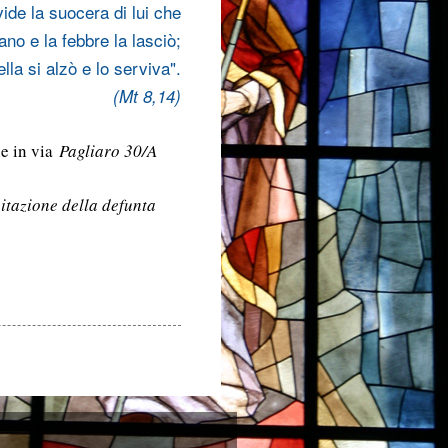
ide la suocera di lui che
ano e la febbre la lasciò;
ella si alzò e lo serviva".
(Mt 8,14)
e in via
Pagliaro 30/A
itazione della defunta