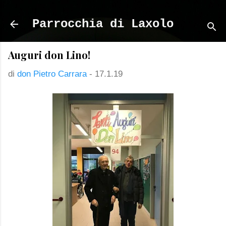
Passa ai contenuti principali
Parrocchia di Laxolo
Auguri don Lino!
di
don Pietro Carrara
-
17.1.19