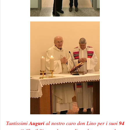
Tantissimi
Auguri
al nostro caro don Lino per i suoi
94