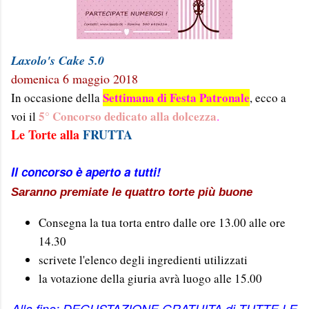
Laxolo's Cake 5.0
domenica 6 maggio 2018
Settimana di Festa Patronale
In occasione della
, ecco a
5° Concorso dedicato alla dolcezza
voi il
.
Le Torte alla
FRUTTA
Il concorso è aperto a tutti!
Saranno premiate le quattro torte più buone
Consegna la tua torta entro dalle ore 13.00 alle ore
14.30
scrivete l'elenco degli ingredienti utilizzati
la votazione della giuria avrà luogo alle 15.00
Alla fine: DEGUSTAZIONE GRATUITA di TUTTE LE