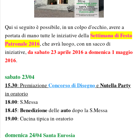
Qui si seguito è possibile, in un colpo d'occhio, avere a
Settimana di Festa
portata di mano tutte le iniziative della
Patronale 2016
, che avrà luogo, con un sacco di
da sabato 23 aprile 2016 a domenica 1 maggio
iniziative,
2016
.
sabato 23/
04
15.30
Concorso di Disegno
Nutella Party
: Premiazione
e
in oratorio
18.00
: S.Messa
18.45
Benedizione
auto
:
delle
dopo la S.Messa
19.00
: Cucina tipica in oratorio
domenica 24/
04 Santa Eurosia