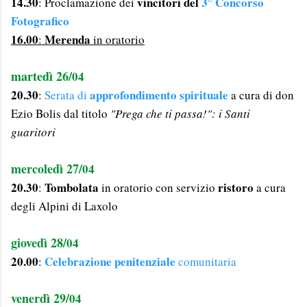
14.30
vincitori del
3° Concorso
: Proclamazione dei
Fotografico
16.00
Merenda
:
in oratorio
martedì 26/
04
20.30
approfondimento spirituale
:
Serata di
a cura di don
Ezio Bolis dal titolo
"Prega che ti passa!": i Santi
guaritori
mercoledì 27/
04
20.30
Tombolata
ristoro
:
in oratorio con servizio
a cura
degli Alpini di Laxolo
giovedì 28/
04
20.00
Celebrazione penitenziale
:
comunitaria
venerdì 29/
04